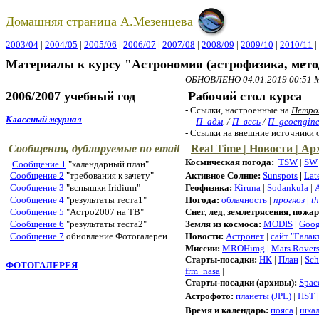
Домашняя страница А.Мезенцева
2003/04
|
2004/05
|
2005/06
|
2006/07
|
2007/08
|
2008/09
|
2009/10
|
2010/11
|
Материалы к курсу "Астрономия (астрофизика, мето
ОБНОВЛЕНО
04.01.2019 00:51
M
2006/2007 учебный год
Рабочий стол кур
- Cсылки, настроенные на
Петро
Классный журнал
П_адм
. /
П_весь
/
П_geoengin
-
Ссылки на внешние источники 
Сообщения, дублируемые по
email
Real Time
| Новости | А
Космическая погода:
TSW
|
SW
Сообщение 1
"календарный план"
Сообщение 2
"требования к зачету"
Активное Солнце:
Sunspots
|
Lat
Сообщение 3
"вспышки
Iridium
"
Геофизика
:
Kiruna
|
Sodankula
|
Сообщение
4
"результаты теста1"
Погода:
облачность
|
прогноз
|
t
Сообщение 5
"Астро2007 на ТВ"
Снег, лед, землетрясения, пож
Сообщение 6
"результаты теста2"
Земля из космоса:
MODIS
|
Goog
Сообщение 7
обновление Фотогалереи
Новости:
Астронет
|
сайт "Галак
Миссии:
MROHimg
|
Mars Rover
Старты-посадки
:
НК
|
План
|
Sch
ФОТОГАЛЕРЕЯ
frm_nasa
|
Старты-посадки
(архивы):
Spac
Астрофото:
планеты (JPL)
|
HST
Время и календарь:
пояса
|
шкал