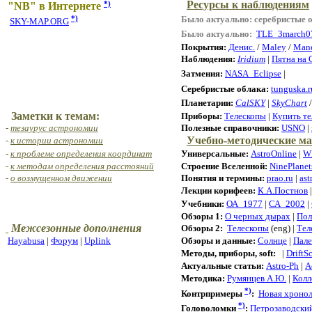
Ресурсы к наблюдениям
*)
"NB" в Интернете
*)
Было актуально: серебристые 
SKY-MAP.ORG
Было актуально:
TLE_3march0
Покрытия:
Денис.
/
Maley
/
Man
Наблюдения:
Iridium
|
Пятна на 
Затмения:
NASA_Eclipse
|
Серебристые облака:
tunguska.r
Планетарии:
CalSKY
|
SkyChart
Заметки к темам:
Приборы:
Телескопы
|
Купить те
-
тезаурус астрономии
Полезные справочники:
USNO
|
Учебно-методические ма
-
к истории астрономии
-
к проблеме определения координат
Универсальные:
AstroOnline
|
W
-
к методам определения расстояний
Строение Вселенной:
NinePlanet
-
о возмущенном движении
Понятия и термины:
prao.ru
|
ast
Лекции корифеев:
К.А.Постнов
Учебники:
ОА_1977
|
С
А_2002
|
Обзоры 1:
О черных дырах
|
Пол
Межсезонные дополнения
Обзоры 2:
Т
елескопы
(eng) |
Тел
Hayabusa
|
Форум
|
Uplink
Обзоры и данные:
Солнце
|
Пале
Методы, приборы, soft:
|
DriftS
Актуальные статьи:
Astro-Ph
|
А
Методика:
Румянцев А.Ю.
|
Колл
*)
Контрпримеры
:
Новая хроно
*)
Головоломки
:
Петрозаводский